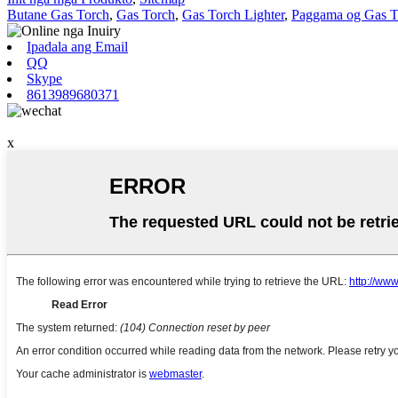
Butane Gas Torch
,
Gas Torch
,
Gas Torch Lighter
,
Paggama og Gas T
Ipadala ang Email
QQ
Skype
8613989680371
x