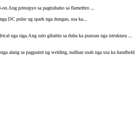
-on.Ang prinsipyo sa pagtrabaho sa flamethro ...
nga DC pulse ug spark nga dungan, usa ka...
ical nga siga.Ang sulo gibahin sa duha ka punoan nga istruktura ...
iga alang sa pagpainit ug welding, nailhan usab nga usa ka handheld