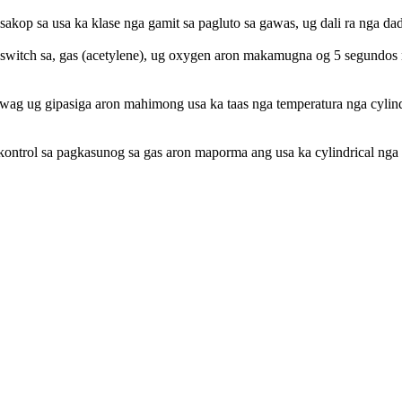
kop sa usa ka klase nga gamit sa pagluto sa gawas, ug dali ra nga dad
-switch sa, gas (acetylene), ug oxygen aron makamugna og 5 segundos 
wag ug gipasiga aron mahimong usa ka taas nga temperatura nga cylindr
ntrol sa pagkasunog sa gas aron maporma ang usa ka cylindrical nga s