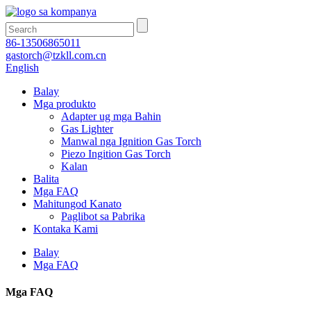
86-13506865011
gastorch@tzkll.com.cn
English
Balay
Mga produkto
Adapter ug mga Bahin
Gas Lighter
Manwal nga Ignition Gas Torch
Piezo Ingition Gas Torch
Kalan
Balita
Mga FAQ
Mahitungod Kanato
Paglibot sa Pabrika
Kontaka Kami
Balay
Mga FAQ
Mga FAQ