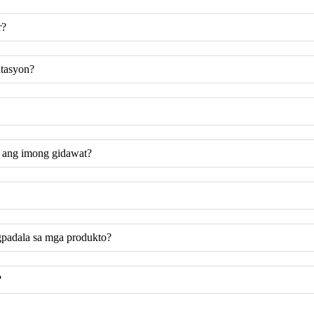
r?
tasyon?
 ang imong gidawat?
gpadala sa mga produkto?
?