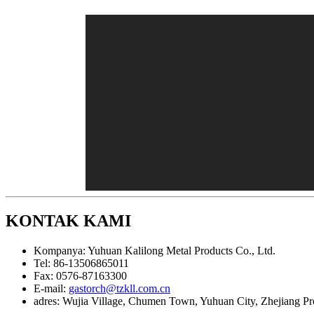
KONTAK KAMI
Kompanya:
Yuhuan Kalilong Metal Products Co., Ltd.
Tel:
86-13506865011
Fax:
0576-87163300
E-mail:
gastorch@tzkll.com.cn
adres:
Wujia Village, Chumen Town, Yuhuan City, Zhejiang Pr