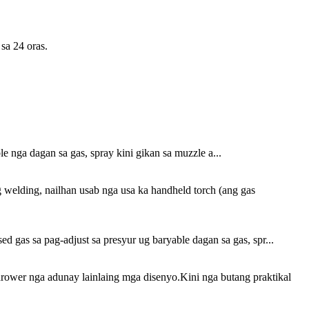
sa 24 oras.
 nga dagan sa gas, spray kini gikan sa muzzle a...
 welding, nailhan usab nga usa ka handheld torch (ang gas
gas sa pag-adjust sa presyur ug baryable dagan sa gas, spr...
ower nga adunay lainlaing mga disenyo.Kini nga butang praktikal