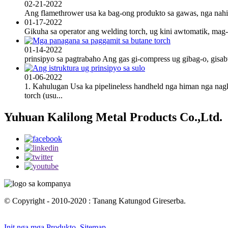
02-21-2022
Ang flamethrower usa ka bag-ong produkto sa gawas, nga nahisa
01-17-2022
Gikuha sa operator ang welding torch, ug kini awtomatik, mag
01-14-2022
prinsipyo sa pagtrabaho Ang gas gi-compress ug gibag-o, gisab
01-06-2022
1. Kahulugan Usa ka pipelineless handheld nga himan nga nagko
torch (usu...
Yuhuan Kalilong Metal Products Co.,Ltd.
© Copyright - 2010-2020 : Tanang Katungod Gireserba.
Init nga mga Produkto
,
Sitemap