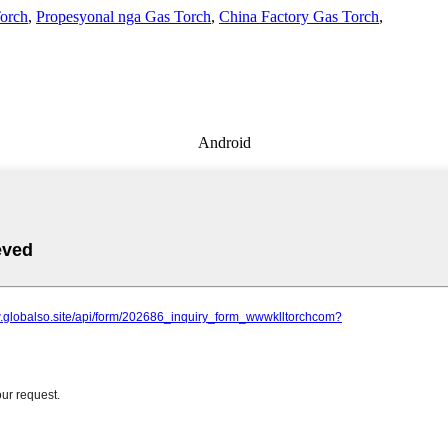
orch
,
Propesyonal nga Gas Torch
,
China Factory Gas Torch
,
Android