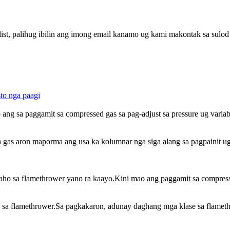
st, palihug ibilin ang imong email kanamo ug kami makontak sa sulod 
ng sa paggamit sa compressed gas sa pag-adjust sa pressure ug variable
 gas aron maporma ang usa ka kolumnar nga siga alang sa pagpainit ug
ho sa flamethrower yano ra kaayo.Kini mao ang paggamit sa compressed 
sa flamethrower.Sa pagkakaron, adunay daghang mga klase sa flamethr