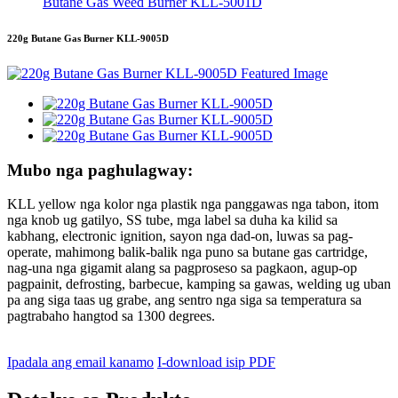
Butane Gas Weed Burner KLL-5001D
220g Butane Gas Burner KLL-9005D
Mubo nga paghulagway:
KLL yellow nga kolor nga plastik nga panggawas nga tabon, itom
nga knob ug gatilyo, SS tube, mga label sa duha ka kilid sa
kabhang, electronic ignition, sayon ​​nga dad-on, luwas sa pag-
operate, mahimong balik-balik nga puno sa butane gas cartridge,
nag-una nga gigamit alang sa pagproseso sa pagkaon, agup-op
pagpainit, defrosting, barbecue, kamping sa gawas, welding ug uban
pa ang siga taas ug grabe, ang sentro nga siga sa temperatura sa
pagtrabaho hangtod sa 1300 degrees.
Ipadala ang email kanamo
I-download isip PDF