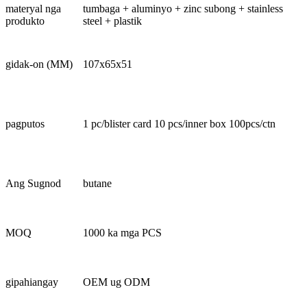
materyal nga
tumbaga + aluminyo + zinc subong + stainless
produkto
steel + plastik
gidak-on (MM)
107x65x51
pagputos
1 pc/blister card 10 pcs/inner box 100pcs/ctn
Ang Sugnod
butane
MOQ
1000 ka mga PCS
gipahiangay
OEM ug ODM