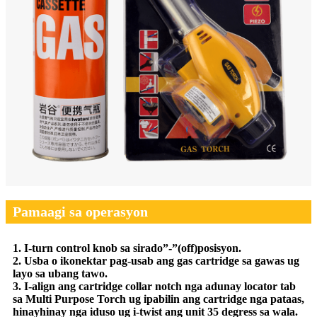
Pamaagi sa operasyon
1. I-turn control knob sa sirado”-”(off)posisyon.
2. Usba o ikonektar pag-usab ang gas cartridge sa gawas ug
layo sa ubang tawo.
3. I-align ang cartridge collar notch nga adunay locator tab
sa Multi Purpose Torch ug ipabilin ang cartridge nga pataas,
hinayhinay nga iduso ug i-twist ang unit 35 degress sa wala.