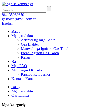
86-13506865011
gastorch@tzkll.com.cn
English
Balay
Mga produkto
Adapter ug mga Bahin
Gas Lighter
Manwal nga Ignition Gas Torch
Piezo Ingition Gas Torch
Kalan
Balita
Mga FAQ
Mahitungod Kanato
Paglibot sa Pabrika
Kontaka Kami
Balay
Mga produkto
Gas Lighter
Mga kategoriya