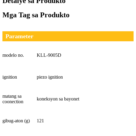
Detalye sa Produkto
Mga Tag sa Produkto
Parameter
modelo no.
KLL-9005D
ignition
piezo ignition
matang sa
koneksyon sa bayonet
coonection
gibug-aton (g)
121