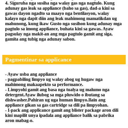
4. Siguruha nga susiha nga walay gas nga nagtulo. Kung
adunay gas leak sa appliance (baho sa gas), dad-a kini sa
gawas dayon ngadto sa maayo nga bentilasyon, walay
kalayo nga dapit diin ang leak mahimong mamatikdan ug
mahunong, kung ikaw Gusto nga susihon kung adunay mga
pagtulo sa imong appliance, buhata kini sa gawas. Ayaw
pagsulay nga makit-an ang mga pagtulo gamit ang siga,
gamita ang tubig nga adunay sabon.
Pagmentinar sa applicance
- Ayaw usba ang appliance
- pagpabiling limpyo ug walay abog ug hugaw nga
mahimong makaapekto sa performance.
- Limpyohi gamit ang basa nga tualya ug malumo nga
detergent.Ayaw ilubog sa mga pluwido o ibutang sa
dishwasher.Pahiran ug uga human limpyo.Ilain ang
appliance gikan sa gas cartridge sa dili pa limpyohan.
- I-pack ang applicance gamit ang blister package aron dili
kini mapilit unya ipadala ang appliance balik sa pabrika
aron mabag-o.