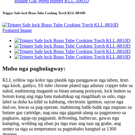
Butane Gas Weed Burner KLL-5001D
Trigger Safe lock Brass Tube Cooking Torch KLL-8810D
Mubo nga paghulagway:
KLL yellow nga kolor nga plastik nga panggawas nga tabon, itom
nga knob, gatilyo, SS tube chrome plated nga adunay copper tube sa
sulod, mahimong magamit sa bisan unsang posisyon, lock button sa
botom kung ang mga bata makahikap ug magdilaab sa sulo, mga
label sa duha ka kilid sa kabhang, electronic ignition, sayon ​​nga
dad-on, luwas sa pag-operate, mahimong balik-balik nga mapuno sa
butane gas cartridge, nag-una nga gigamit alang sa pagproseso sa
pagkaon, agup-op pagpainit, defrosting, barbecue, gawas nga
kamping, welding ug uban pa siga mao ang taas ug grabe, ang
sentro sa siga sa temperatura sa pagtrabaho hangtud sa 1300
degrees.