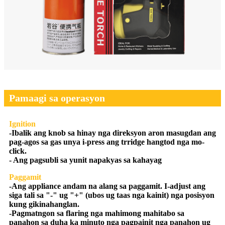
Pamaagi sa operasyon
Ignition
-Ibalik ang knob sa hinay nga direksyon aron masugdan ang
pag-agos sa gas unya i-press ang trridge hangtod nga mo-
click.
- Ang pagsubli sa yunit napakyas sa kahayag
Paggamit
-Ang appliance andam na alang sa paggamit. I-adjust ang
siga tali sa "-" ug "+" (ubos ug taas nga kainit) nga posisyon
kung gikinahanglan.
-Pagmatngon sa flaring nga mahimong mahitabo sa
panahon sa duha ka minuto nga pagpainit nga panahon ug