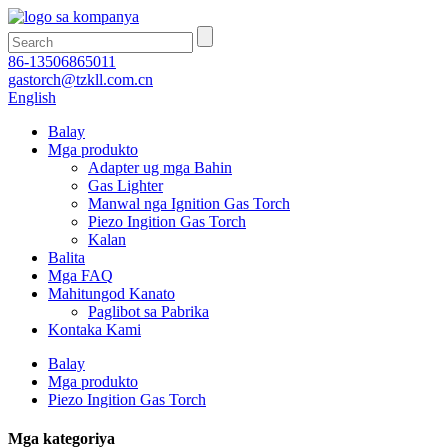
86-13506865011
gastorch@tzkll.com.cn
English
Balay
Mga produkto
Adapter ug mga Bahin
Gas Lighter
Manwal nga Ignition Gas Torch
Piezo Ingition Gas Torch
Kalan
Balita
Mga FAQ
Mahitungod Kanato
Paglibot sa Pabrika
Kontaka Kami
Balay
Mga produkto
Piezo Ingition Gas Torch
Mga kategoriya