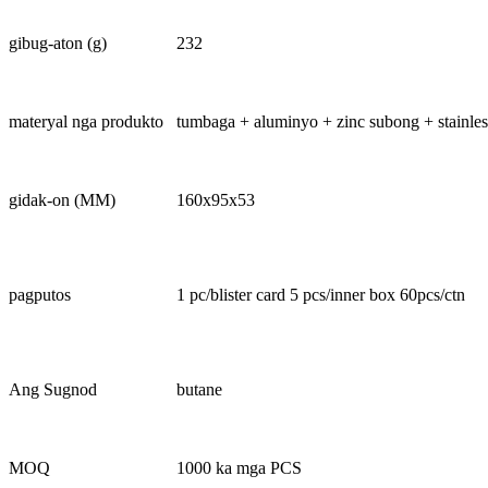
gibug-aton (g)
232
materyal nga produkto
tumbaga + aluminyo + zinc subong + stainless
gidak-on (MM)
160x95x53
pagputos
1 pc/blister card 5 pcs/inner box 60pcs/ctn
Ang Sugnod
butane
MOQ
1000 ka mga PCS