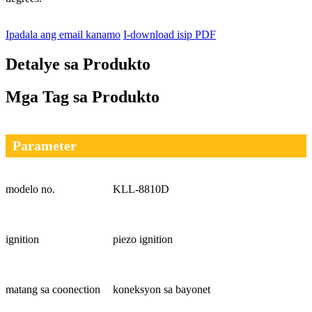
Ipadala ang email kanamo
I-download isip PDF
Detalye sa Produkto
Mga Tag sa Produkto
Parameter
modelo no.
KLL-8810D
ignition
piezo ignition
matang sa coonection
koneksyon sa bayonet