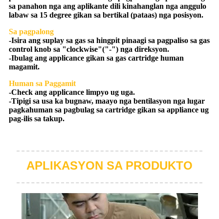
sa panahon nga ang aplikante dili kinahanglan nga anggulo
labaw sa 15 degree gikan sa bertikal (pataas) nga posisyon.
Sa pagpalong
-Isira ang suplay sa gas sa hingpit pinaagi sa pagpaliso sa gas
control knob sa "clockwise"("-") nga direksyon.
-Ibulag ang applicance gikan sa gas cartridge human
magamit.
Human sa Paggamit
-Check ang applicance limpyo ug uga.
-Tipigi sa usa ka bugnaw, maayo nga bentilasyon nga lugar
pagkahuman sa pagbulag sa cartridge gikan sa appliance ug
pag-ilis sa takup.
APLIKASYON SA PRODUKTO