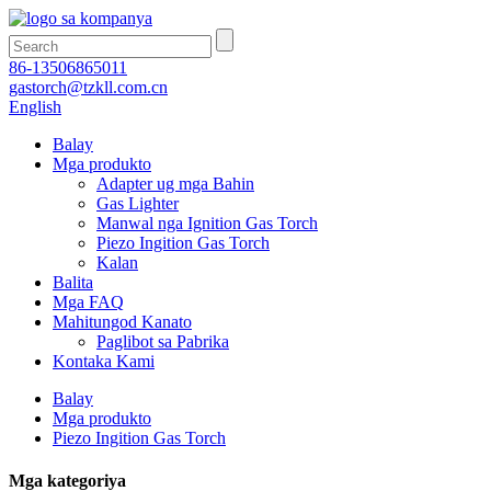
86-13506865011
gastorch@tzkll.com.cn
English
Balay
Mga produkto
Adapter ug mga Bahin
Gas Lighter
Manwal nga Ignition Gas Torch
Piezo Ingition Gas Torch
Kalan
Balita
Mga FAQ
Mahitungod Kanato
Paglibot sa Pabrika
Kontaka Kami
Balay
Mga produkto
Piezo Ingition Gas Torch
Mga kategoriya