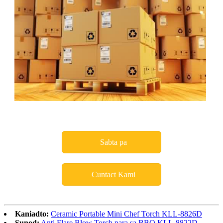
Sabta pa
Cuntact Kami
Kaniadto:
Ceramic Portable Mini Chef Torch KLL-8826D
Sunod:
Anti Flare Blow Torch para sa BBQ KLL-8822D