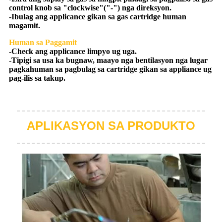
control knob sa "clockwise"("-") nga direksyon.
-Ibulag ang applicance gikan sa gas cartridge human
magamit.
Human sa Paggamit
-Check ang applicance limpyo ug uga.
-Tipigi sa usa ka bugnaw, maayo nga bentilasyon nga lugar
pagkahuman sa pagbulag sa cartridge gikan sa appliance ug
pag-ilis sa takup.
APLIKASYON SA PRODUKTO