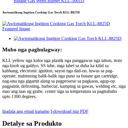
Butane Gas Weed Burner KLL-5001D
Awtomatikong Ingition Cooking Gas Torch KLL-8825D
Mubo nga paghulagway:
KLL yellow nga kolor nga plastik nga panggawas nga tabon, itom
nga knob ug gatilyo, SS tube, mga label sa duha ka kilid sa
kabhang, electronic ignition, sayon ​​nga dad-on, luwas sa pag-
operate, mahimong balik-balik nga puno sa butane gas cartridge,
nag-una nga gigamit alang sa pagproseso sa pagkaon, agup-op
pagpainit, defrosting, barbecue, kamping sa gawas, welding etc, siga
mao ang taas ug grabe, center siga sa temperatura sa pagtrabaho
upto 1300 degrees.
Ipadala ang email kanamo
I-download isip PDF
Detalye sa Produkto