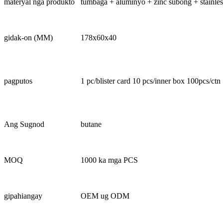
materyal nga produkto
tumbaga + aluminyo + zinc subong + stainless
gidak-on (MM)
178x60x40
pagputos
1 pc/blister card 10 pcs/inner box 100pcs/ctn
Ang Sugnod
butane
MOQ
1000 ka mga PCS
gipahiangay
OEM ug ODM