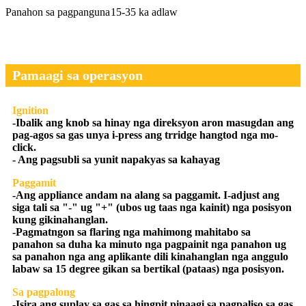
Panahon sa pagpanguna
15-35 ka adlaw
Pamaagi sa operasyon
Ignition
-Ibalik ang knob sa hinay nga direksyon aron masugdan ang
pag-agos sa gas unya i-press ang trridge hangtod nga mo-
click.
- Ang pagsubli sa yunit napakyas sa kahayag
Paggamit
-Ang appliance andam na alang sa paggamit. I-adjust ang
siga tali sa "-" ug "+" (ubos ug taas nga kainit) nga posisyon
kung gikinahanglan.
-Pagmatngon sa flaring nga mahimong mahitabo sa
panahon sa duha ka minuto nga pagpainit nga panahon ug
sa panahon nga ang aplikante dili kinahanglan nga anggulo
labaw sa 15 degree gikan sa bertikal (pataas) nga posisyon.
Sa pagpalong
-Isira ang suplay sa gas sa hingpit pinaagi sa pagpaliso sa gas